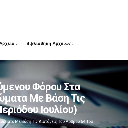
 Αρχείο
Βιβλιοθήκη Αρχείων
μενου Φόρου Στα
ώματα Με Βάση Τις
εριόδου Ιουλίου)
ώματα Με Βάση Τις Διατάξεις Του Άρθρου 64 Του