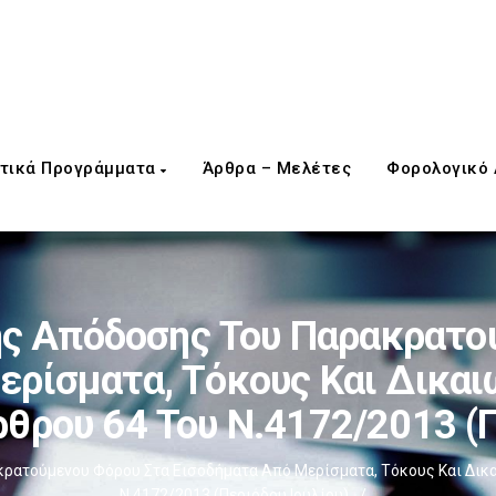
τικά Προγράμματα
Άρθρα – Μελέτες
Φορολογικό
ς Απόδοσης Του Παρακρατού
ερίσματα, Τόκους Και Δικαι
ρθρου 64 Του Ν.4172/2013 (π
ατούμενου Φόρου Στα Εισοδήματα Από Μερίσματα, Τόκους Και Δικαι
Ν.4172/2013 (περιόδου Ιουλίου)
/