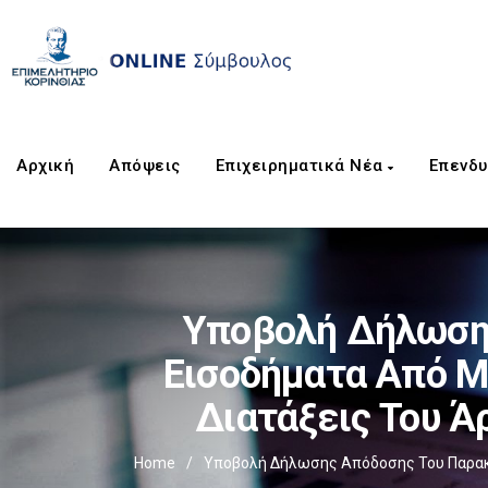
Αρχική
Απόψεις
Επιχειρηματικά Νέα
Επενδυ
Υποβολή Δήλωση
Εισοδήματα Από Μ
Διατάξεις Του Ά
Home
/
Υποβολή Δήλωσης Απόδοσης Του Παρακρ