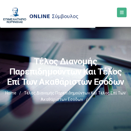
Τέλος Διανομής
Παρεπιδημούντων Και Τέλος
Επί Των Ακαθάριστων Εσόδων
Home
/
Τέλος Διανομής Παρεπιδημούντων Και Τέλος Επί Των
Ακαθάριστων Εσόδων
/