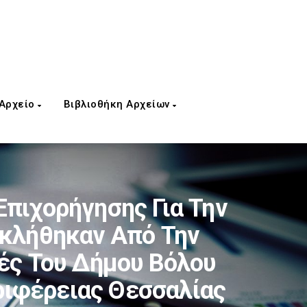
 Αρχείο
Βιβλιοθήκη Αρχείων
Επιχορήγησης Για Την
οκλήθηκαν Από Την
ές Του Δήμου Βόλου
ριφέρειας Θεσσαλίας