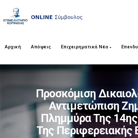
Αρχική
Απόψεις
Επιχειρηματικά Νέα
Επενδυ
Προσκόμιση Δικαιολο
Αντιμετώπιση Ζημ
Πλημμύρα Της 14ης
Της Περιφερειακής 