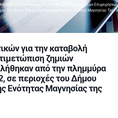
 Καταβολή Επιχορήγησης Για Την Αντιμετώπιση Ζημιών Επιχειρήσεω
οχές Του Δήμου Βόλου Της Περιφερειακής Ενότητας Μαγνησίας Της 
ικών για την καταβολή
ντιμετώπιση ζημιών
κλήθηκαν από την πλημμύρα
2, σε περιοχές του Δήμου
ς Ενότητας Μαγνησίας της