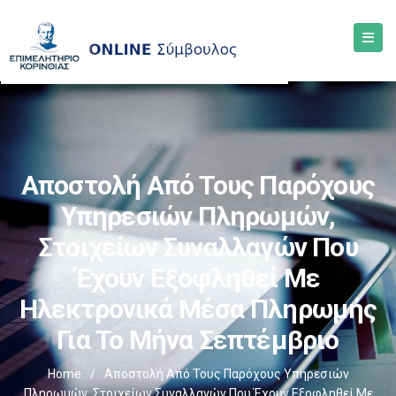
Αποστολή Από Τους Παρόχους
Υπηρεσιών Πληρωμών,
Στοιχείων Συναλλαγών Που
Έχουν Εξοφληθεί Με
Ηλεκτρονικά Μέσα Πληρωμής
Για Το Μήνα Σεπτέμβριο
Home
/
Αποστολή Από Τους Παρόχους Υπηρεσιών
Πληρωμών, Στοιχείων Συναλλαγών Που Έχουν Εξοφληθεί Με